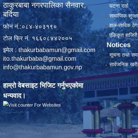
ठाकुरबाबा नगरपालिका सैनवार,
घटना दर्ता
बर्दिया
सामाजिक सुरक्ष
हाल-साविक ठेगा
फोन नं.:०८४-४०३१९०
एकिकृत हाजिरी 
टोल फ्रि नं. १६६०८४४२००५
Notices
इमेल : thakurbabamun@gmail.com
सूचना तथा सम
ito.thakurbaba@gmail.com
सार्वजनिक खरी
info@thakurbabamun.gov.np
हाम्रो वेबसाइट भिजिट गर्नुभएकोमा
धन्यवाद।