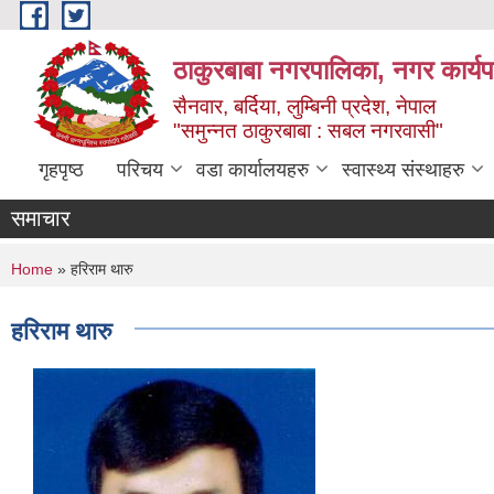
Skip to main content
ठाकुरबाबा नगरपालिका, नगर कार्यप
सैनवार, बर्दिया, लुम्बिनी प्रदेश, नेपाल
"समुन्‍नत ठाकुरबाबा : सबल नगरवासी"
गृहपृष्ठ
परिचय
वडा कार्यालयहरु
स्वास्थ्य संस्थाहरु
समाचार
You are here
Home
» हरिराम थारु
हरिराम थारु