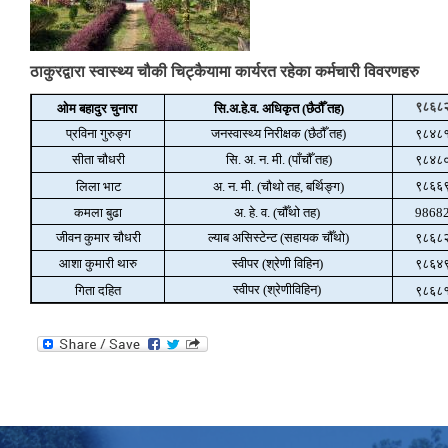
ठाकुरद्वारा स्वास्थ्य चौकी चिट्कैयामा कार्यरत रहेका कर्मचारी विवरणहरु
९८६८
ओम बहादुर चुनारा
सि.अ.हे.व. अधिकृत (छैठौँ तह)
प्रविना गुरुङ्ग
जनस्वास्थ्य निरीक्षक (छैठौँ तह)
९८४८
सीता चौधरी
सि. अ. न. मी. (पाँचौँ तह)
९८४८
९८६६
लिला भाट
अ. न. मी. (चौथो तह, बर्थिङ्ग)
कमला बुढा
अ. हे. व. (चौँथो तह)
9868
जीवन कुमार चौधरी
ल्याब असिस्टेन्ट (सहायक चौँथो)
९८६८
आशा कुमारी थारु
स्वीपर (श्रेणी विहिन)
९८६४
स्वीपर (श्रेणीविहिन)
गिता दहित
९८६८