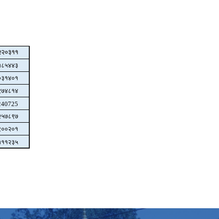
२२०३११
१८५४४३
०३१४०१
९७४८१४
240725
२५७८९७
९००२०१
१११२३५