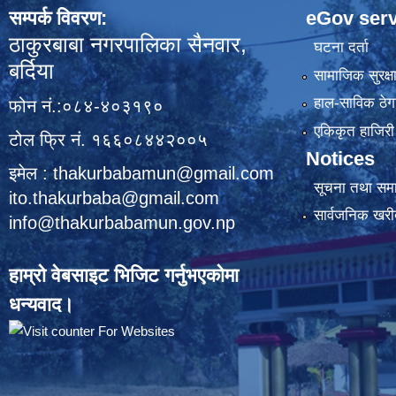
सम्पर्क विवरण:
eGov serv
ठाकुरबाबा नगरपालिका सैनवार,
घटना दर्ता
बर्दिया
सामाजिक सुरक्ष
हाल-साविक ठेगा
फोन नं.:०८४-४०३१९०
एकिकृत हाजिरी 
टोल फ्रि नं. १६६०८४४२००५
Notices
इमेल : thakurbabamun@gmail.com
सूचना तथा सम
ito.thakurbaba@gmail.com
सार्वजनिक खरी
info@thakurbabamun.gov.np
हाम्रो वेबसाइट भिजिट गर्नुभएकोमा
धन्यवाद।