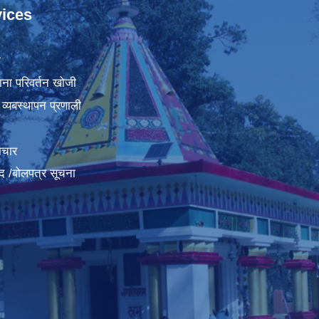
ices
ा
ना परिवर्तन खोजी
व्यबस्थापन प्रणाली
ाचार
द /बोलपत्र सूचना