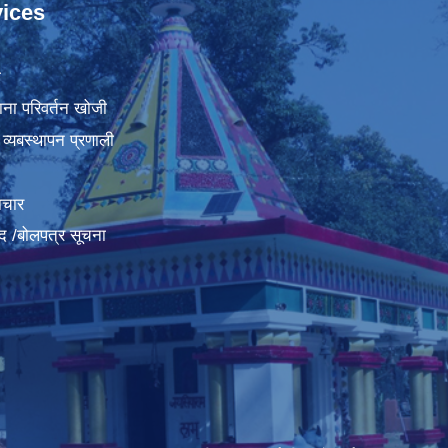
ices
ा
ना परिवर्तन खोजी
व्यबस्थापन प्रणाली
ाचार
द /बोलपत्र सूचना