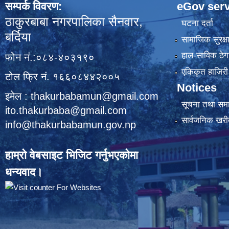
सम्पर्क विवरण:
eGov serv
ठाकुरबाबा नगरपालिका सैनवार,
घटना दर्ता
बर्दिया
सामाजिक सुरक्ष
हाल-साविक ठेगा
फोन नं.:०८४-४०३१९०
एकिकृत हाजिरी 
टोल फ्रि नं. १६६०८४४२००५
Notices
इमेल : thakurbabamun@gmail.com
सूचना तथा सम
ito.thakurbaba@gmail.com
सार्वजनिक खरी
info@thakurbabamun.gov.np
हाम्रो वेबसाइट भिजिट गर्नुभएकोमा
धन्यवाद।