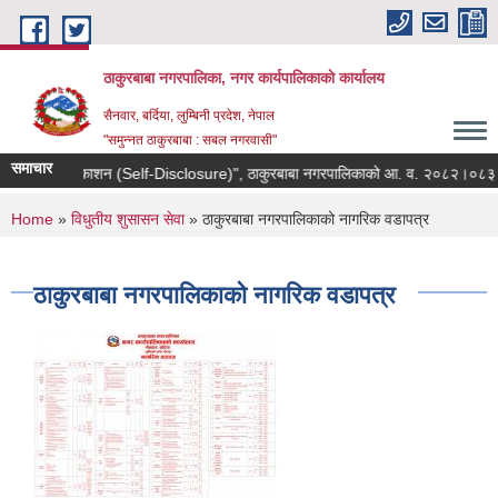
Skip to main content
ठाकुरबाबा नगरपालिका, नगर कार्यपालिकाकाे कार्यालय
सैनवार, बर्दिया, लुम्बिनी प्रदेश, नेपाल
"समुन्‍नत ठाकुरबाबा : सबल नगरवासी"
समाचार
"स्वतः प्रकाशन (Self-Disclosure)", ठाकुरबाबा नगरपालिकाको आ. व. २०८२।०८३ को च
You are here
Home
»
विधुतीय शुसासन सेवा
» ठाकुरबाबा नगरपालिकाको नागरिक वडापत्र
ठाकुरबाबा नगरपालिकाको नागरिक वडापत्र