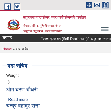
Skip to main content
ठाकुरबाबा नगरपालिका, नगर कार्यपालिकाकाे कार्यालय
सैनवार, बर्दिया, लुम्बिनी प्रदेश, नेपाल
"समुन्‍नत ठाकुरबाबा : सबल नगरवासी"
समाचार
"स्वतः प्रकाशन (Self-Disclosure)", ठाकुरबाबा नगरपाल
You are here
Home
» वडा सचिव
वडा सचिव
Weight:
3
ओम चरण चौधरी
Read more
about ओम चरण चौधरी
चन्द्र बहादुर राना