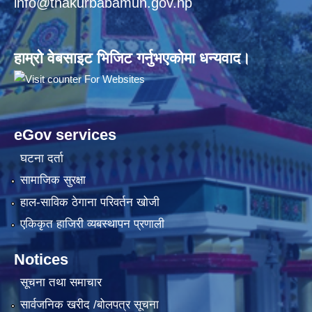
info@thakurbabamun.gov.np
हाम्रो वेबसाइट भिजिट गर्नुभएकोमा धन्यवाद।
eGov services
घटना दर्ता
सामाजिक सुरक्षा
हाल-साविक ठेगाना परिवर्तन खोजी
एकिकृत हाजिरी व्यबस्थापन प्रणाली
Notices
सूचना तथा समाचार
सार्वजनिक खरीद /बोलपत्र सूचना