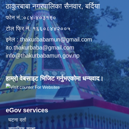
ठाकुरबाबा नगरपालिका सैनवार, बर्दिया
फोन नं.:०८४-४०३१९०
टोल फ्रि नं. १६६०८४४२००५
इमेल : thakurbabamun@gmail.com
ito.thakurbaba@gmail.com
info@thakurbabamun.gov.np
हाम्रो वेबसाइट भिजिट गर्नुभएकोमा धन्यवाद।
eGov services
घटना दर्ता
सामाजिक सुरक्षा