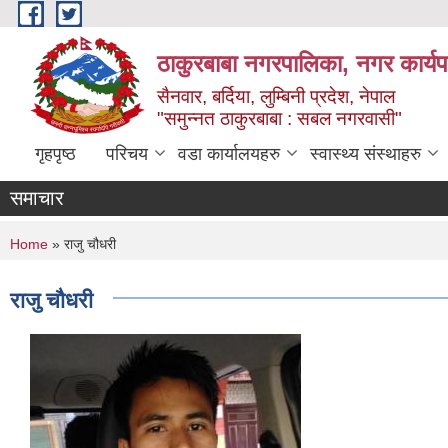
Skip to main content
ठाकुरबाबा नगरपालिका, नगर कार्यप
सैनवार, बर्दिया, लुम्बिनी प्रदेश, नेपाल
"समुन्‍नत ठाकुरबाबा : सबल नगरवासी"
गृहपृष्ठ
परिचय
वडा कार्यालयहरु
स्वास्थ्य संस्थाहरु
समाचार
You are here
Home
» राजु चौधरी
राजु चौधरी