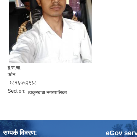
ह.स.चा.
फोन:
९८१६५५२९३८
Section:
ठाकुरबाबा नगरपालिका
सम्पर्क विवरण:
eGov serv