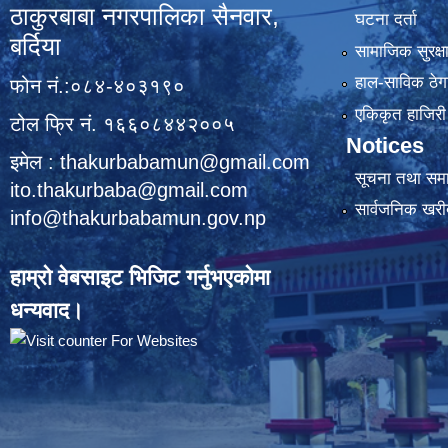
ठाकुरबाबा नगरपालिका सैनवार,
घटना दर्ता
बर्दिया
सामाजिक सुरक्ष
हाल-साविक ठेगा
फोन नं.:०८४-४०३१९०
एकिकृत हाजिरी 
टोल फ्रि नं. १६६०८४४२००५
Notices
इमेल : thakurbabamun@gmail.com
सूचना तथा सम
ito.thakurbaba@gmail.com
सार्वजनिक खरी
info@thakurbabamun.gov.np
हाम्रो वेबसाइट भिजिट गर्नुभएकोमा
धन्यवाद।