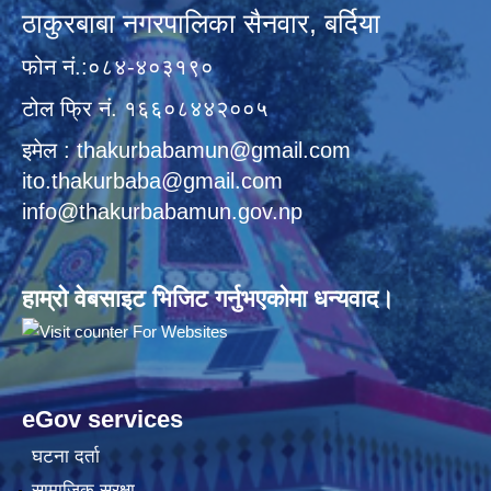
ठाकुरबाबा नगरपालिका सैनवार, बर्दिया
फोन नं.:०८४-४०३१९०
टोल फ्रि नं. १६६०८४४२००५
इमेल : thakurbabamun@gmail.com
ito.thakurbaba@gmail.com
info@thakurbabamun.gov.np
हाम्रो वेबसाइट भिजिट गर्नुभएकोमा धन्यवाद।
eGov services
घटना दर्ता
सामाजिक सुरक्षा