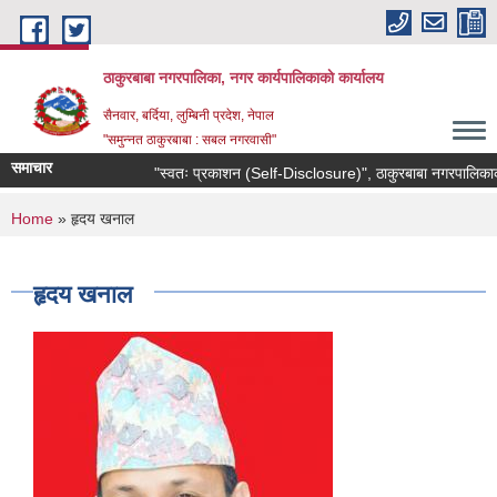
Skip to main content
ठाकुरबाबा नगरपालिका, नगर कार्यपालिकाकाे कार्यालय
सैनवार, बर्दिया, लुम्बिनी प्रदेश, नेपाल
"समुन्‍नत ठाकुरबाबा : सबल नगरवासी"
समाचार
"स्वतः प्रकाशन (Self-Disclosure)", ठाकुरबाबा नगरपालिकाक
You are here
Home
» हृदय खनाल
हृदय खनाल