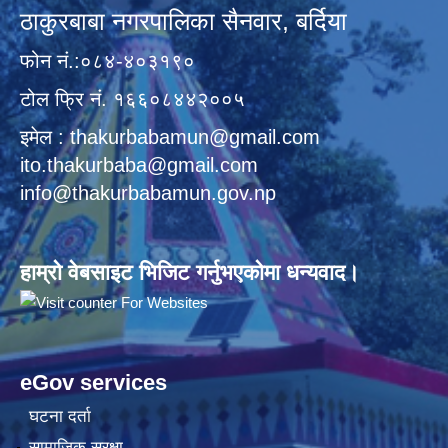
ठाकुरबाबा नगरपालिका सैनवार, बर्दिया
फोन नं.:०८४-४०३१९०
टोल फ्रि नं. १६६०८४४२००५
इमेल : thakurbabamun@gmail.com
ito.thakurbaba@gmail.com
info@thakurbabamun.gov.np
हाम्रो वेबसाइट भिजिट गर्नुभएकोमा धन्यवाद।
eGov services
घटना दर्ता
सामाजिक सुरक्षा