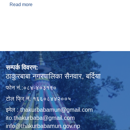
Read more
about आ.व. २०७८।०७९ को सुरक्षित विपन्‍न आवास
कार्यक्रम सम्बन्धी दावि बिरोधको सूचना
सम्पर्क विवरण:
ठाकुरबाबा नगरपालिका सैनवार, बर्दिया
फोन नं.:०८४-४०३१९०
टोल फ्रि नं. १६६०८४४२००५
इमेल : thakurbabamun@gmail.com
ito.thakurbaba@gmail.com
info@thakurbabamun.gov.np